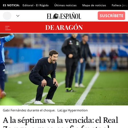
ES NOTICIA:
Editoral - El Rúgido
Últimas noticias
Mapa de noticias
Fallece Jor
Gabi Fernández durante el choque.
LaLiga Hypermotion
A la séptima va la vencida: el Real