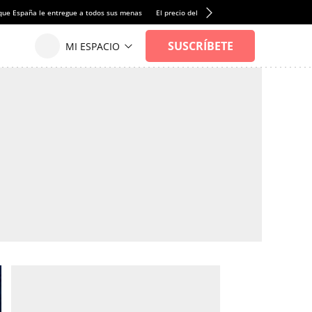
que España le entregue a todos sus menas
El precio del alquiler de vivienda baja por pri