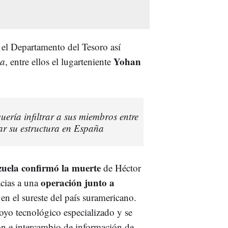
el Departamento del Tesoro así
Yohan
ua
, entre ellos el lugarteniente
ería infiltrar a sus miembros entre
ear su estructura en España
uela confirmó la muerte
de Héctor
operación junto a
acias a una
en el sureste del país suramericano.
yo tecnológico especializado y se
n e intercambio de información de