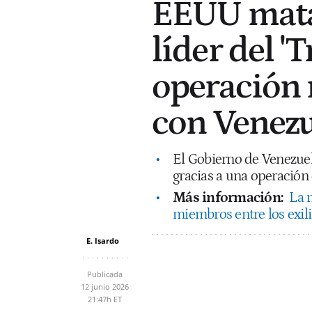
EEUU mata 
líder del '
operación 
con Venez
El Gobierno de Venezuel
gracias a una operación
Más información:
La m
miembros entre los exil
E. Isardo
Publicada
12 junio 2026
21:47h ET