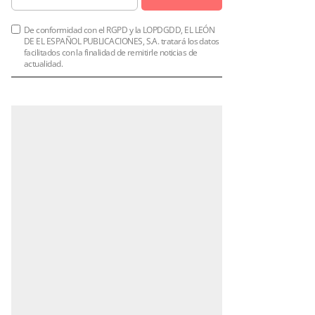
De conformidad con el RGPD y la LOPDGDD, EL LEÓN
DE EL ESPAÑOL PUBLICACIONES, S.A. tratará los datos
facilitados con la finalidad de remitirle noticias de
actualidad.