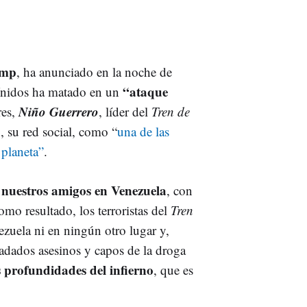
ump
, ha anunciado en la noche de
“ataque
Unidos ha matado en un
Niño Guerrero
res,
, líder del
Tren de
h, su red social, como “
una de las
 planeta”
.
 nuestros amigos en Venezuela
, con
mo resultado, los terroristas del
Tren
zuela ni en ningún otro lugar y,
iadados asesinos y capos de la droga
s profundidades del infierno
, que es