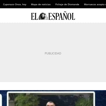
Cuponazo Once, hoy
Mapa de noticias
Fichaje de Diomande
Marruecos acepta 