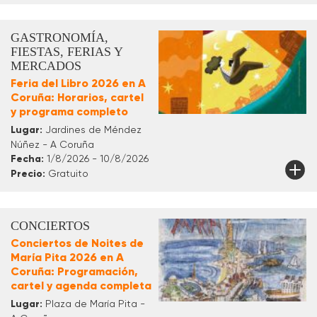
GASTRONOMÍA,
FIESTAS, FERIAS Y
MERCADOS
Feria del Libro 2026 en A
Coruña: Horarios, cartel
y programa completo
Lugar:
Jardines de Méndez
Núñez - A Coruña
Fecha:
1/8/2026 - 10/8/2026
Precio:
Gratuito
CONCIERTOS
Conciertos de Noites de
María Pita 2026 en A
Coruña: Programación,
cartel y agenda completa
Lugar:
Plaza de María Pita -