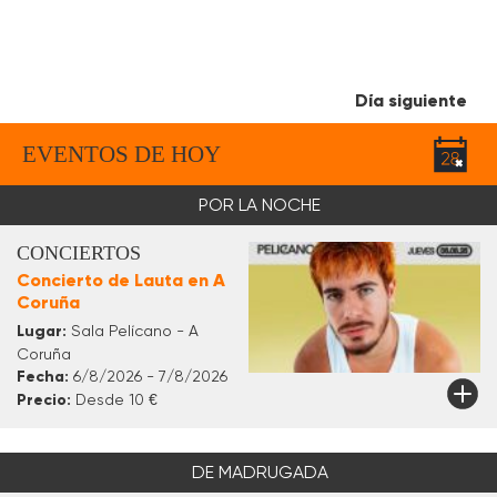
Día siguiente
EVENTOS DE HOY
POR LA NOCHE
CONCIERTOS
Concierto de Lauta en A
Coruña
Lugar:
Sala Pelícano - A
Coruña
Fecha:
6/8/2026 - 7/8/2026
Precio:
Desde 10 €
DE MADRUGADA