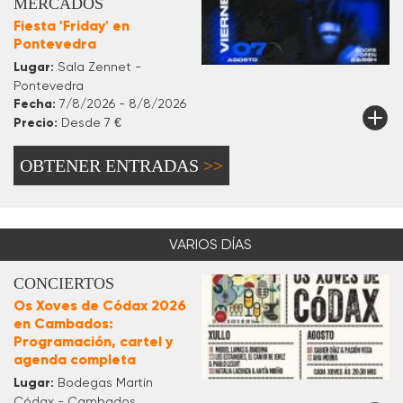
MERCADOS
Fiesta 'Friday' en
Pontevedra
Lugar:
Sala Zennet -
Pontevedra
Fecha:
7/8/2026 - 8/8/2026
Precio:
Desde 7 €
OBTENER ENTRADAS
VARIOS DÍAS
CONCIERTOS
Os Xoves de Códax 2026
en Cambados:
Programación, cartel y
agenda completa
Lugar:
Bodegas Martín
Códax - Cambados