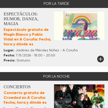
POR LA TARDE
ESPECTÁCULOS:
HUMOR, DANZA,
MAGIA
Espectáculo gratuito de
Magín Blanco y Pablo
Vidal en A Coruña: Fecha,
hora y dónde es
Lugar:
Jardines de Méndez Núñez - A Coruña
Fecha:
7/8/2026 · 18:00 - 20:00
Precio:
Gratuito
POR LA NOCHE
CONCIERTOS
Concierto gratuito de
Crowded en A Coruña:
Fecha, hora y dónde es