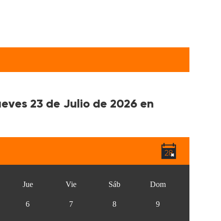
ueves 23 de Julio de 2026 en
Jue
Vie
Sáb
Dom
6
7
8
9