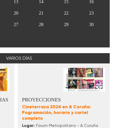
13
14
15
16
20
21
22
23
27
28
29
30
VARIOS DÍAS
IAS
PROYECCIONES
Cineterraza 2026 en A Coruña:
Pogramación, horario y cartel
completo
Lugar:
Fórum Metropolitano - A Coruña