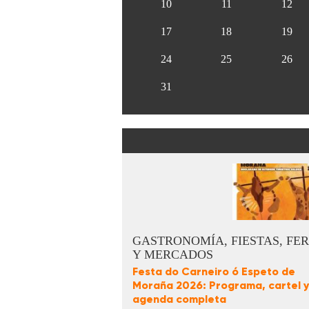
10
11
12
17
18
19
24
25
26
31
GASTRONOMÍA, FIESTAS, FER
Y MERCADOS
Festa do Carneiro ó Espeto de
Moraña 2026: Programa, cartel y
agenda completa