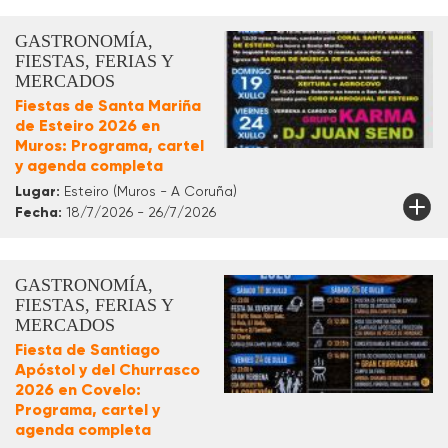
GASTRONOMÍA,
FIESTAS, FERIAS Y
MERCADOS
Fiestas de Santa Mariña
de Esteiro 2026 en
Muros: Programa, cartel
y agenda completa
Lugar:
Esteiro (Muros - A Coruña)
Fecha:
18/7/2026 - 26/7/2026
GASTRONOMÍA,
FIESTAS, FERIAS Y
MERCADOS
Fiesta de Santiago
Apóstol y del Churrasco
2026 en Covelo:
Programa, cartel y
agenda completa