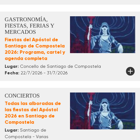
GASTRONOMÍA,
FIESTAS, FERIAS Y
MERCADOS
Fiestas del Apóstol de
Santiago de Compostela
2026: Programa, cartel y
agenda completa
Lugar:
Concello de Santiago de Compostela
Fecha:
22/7/2026 - 31/7/2026
CONCIERTOS
Todas las alboradas de
las fiestas del Apóstol
2026 en Santiago de
Compostela
Lugar:
Santiago de
Compostela - Varias