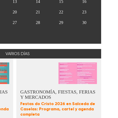
13
14
15
16
20
21
22
23
27
28
29
30
VARIOS DÍAS
IAS
GASTRONOMÍA, FIESTAS, FERIAS
Y MERCADOS
Festas do Cristo 2026 en Salceda de
enda
Caselas: Programa, cartel y agenda
completa