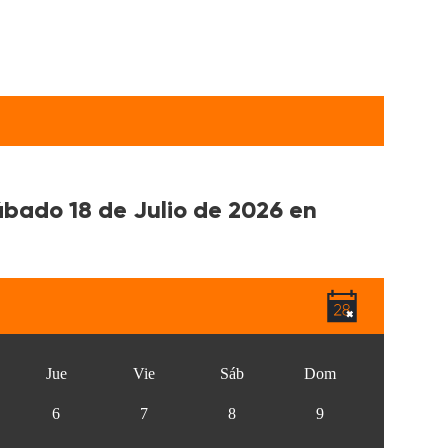
ábado 18 de Julio de 2026 en
Jue
Vie
Sáb
Dom
6
7
8
9