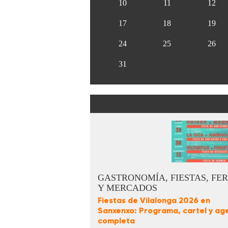
10
11
12
17
18
19
24
25
26
31
GASTRONOMÍA, FIESTAS, FER
Y MERCADOS
Fiestas de Vilalonga 2026 en
Sanxenxo: Programa, cartel y ag
completa