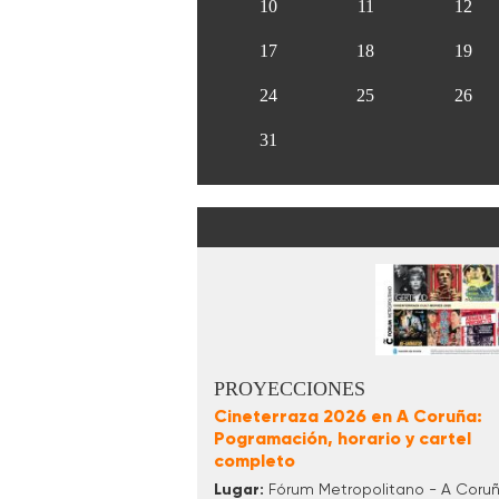
10
11
12
17
18
19
24
25
26
31
PROYECCIONES
Cineterraza 2026 en A Coruña:
Pogramación, horario y cartel
completo
Lugar:
Fórum Metropolitano - A Coru