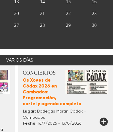
13
14
15
16
20
21
22
23
27
28
29
30
VARIOS DÍAS
CONCIERTOS
Os Xoves de
Códax 2026 en
Cambados:
Programación,
cartel y agenda completa
Lugar:
Bodegas Martín Códax -
Cambados
Fecha:
16/7/2026 - 13/8/2026
ña