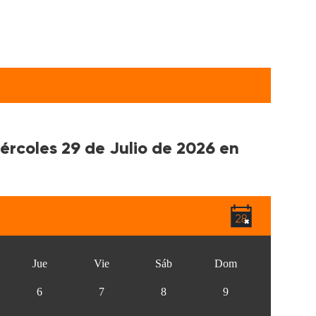
iércoles 29 de Julio de 2026 en
Jue
Vie
Sáb
Dom
6
7
8
9