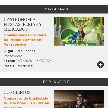
POR LA TARDE
GASTRONOMÍA,
FIESTAS, FERIAS Y
MERCADOS
Domingueira Brasileira
de la sala Zennet en
Pontevedra
Lugar:
Sala Zennet -
Pontevedra
Fecha:
12/7/2026 - 13/7/2026
Precio:
Desde 8 €
POR LA NOCHE
CONCIERTOS
Concierto de Big Daddy
Wilson Band - +QJazz en
A Coruña