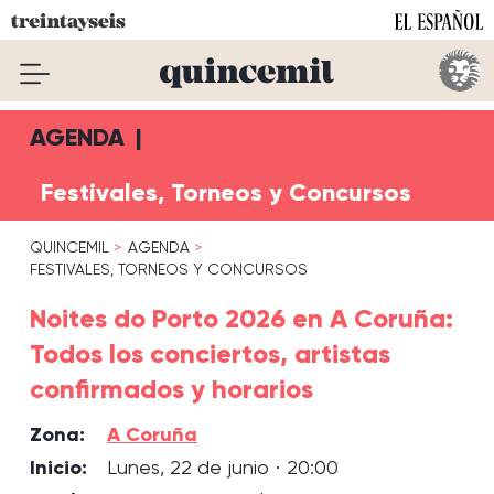
AGENDA
|
Festivales, Torneos y Concursos
QUINCEMIL
AGENDA
FESTIVALES, TORNEOS Y CONCURSOS
Noites do Porto 2026 en A Coruña:
Todos los conciertos, artistas
confirmados y horarios
Zona:
A Coruña
Inicio:
Lunes, 22 de junio · 20:00