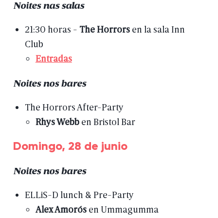
Noites
nas
salas
21:30
horas
-
The
Horrors
en
la
sala
Inn
Club
Entradas
Noites
nos
bares
The
Horrors
After-Party
Rhys
Webb
en
Bristol
Bar
Domingo,
28
de
junio
Noites
nos
bares
ELLiS-D
lunch
&
Pre-Party
Alex
Amorós
en
Ummagumma