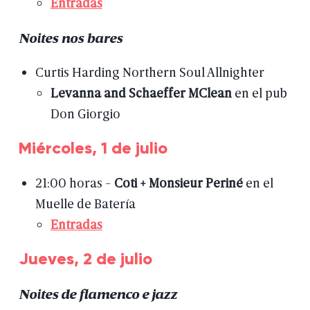
Entradas
Noites
nos
bares
Curtis
Harding
Northern
Soul
Allnighter
Levanna
and
Schaeffer
MClean
en
el
pub
Don
Giorgio
Miércoles,
1
de
julio
21:00
horas
-
Coti
+
Monsieur
Periné
en
el
Muelle
de
Batería
Entradas
Jueves,
2
de
julio
Noites
de
flamenco
e
jazz