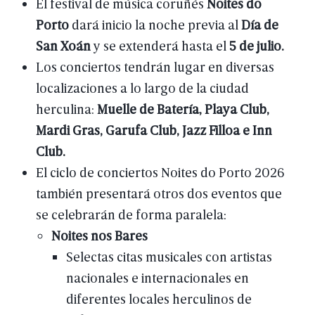
El
festival
de
música
coruñés
Noites
do
Porto
dará
inicio
la
noche
previa
al
Día
de
San
Xoán
y
se
extenderá
hasta
el
5
de
julio.
Los
conciertos
tendrán
lugar
en
diversas
localizaciones
a
lo
largo
de
la
ciudad
herculina:
Muelle
de
Batería,
Playa
Club,
Mardi
Gras,
Garufa
Club,
Jazz
Filloa
e
Inn
Club.
El
ciclo
de
conciertos
Noites
do
Porto
2026
también
presentará
otros
dos
eventos
que
se
celebrarán
de
forma
paralela:
Noites
nos
Bares
Selectas
citas
musicales
con
artistas
nacionales
e
internacionales
en
diferentes
locales
herculinos
de