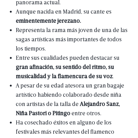
panorama
actual.
Aunque
nacida
en
Madrid,
su
cante
es
eminentemente
jerezano.
Representa
la
rama
más
joven
de
una
de
las
sagas
artísticas
más
importantes
de
todos
los
tiempos.
Entre
sus
cualidades
pueden
destacar
su
gran
afinación,
su
sentido
del
ritmo,
su
musicalidad
y
la
flamencura
de
su
voz
.
A
pesar
de
su
edad
atesora
un
gran
bagaje
artístico
habiendo
colaborado
desde
niña
con
artistas
de
la
talla
de
Alejandro
Sanz,
Niña
Pastori
o
Pitingo
entre
otros.
Ha
cosechado
éxitos
en
alguno
de
los
festivales
más
relevantes
del
flamenco