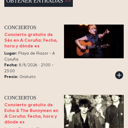
OBTENER ENTRADAS
CONCIERTOS
Concierto gratuito de
Sés en A Coruña: Fecha,
hora y dónde es
Lugar:
Playa de Riazor - A
Coruña
Fecha:
8/8/2026 · 21:00 -
23:00
Precio:
Gratuito
CONCIERTOS
Concierto gratuito de
Echo & The Bunnymen en
A Coruña: Fecha, hora y
dónde es