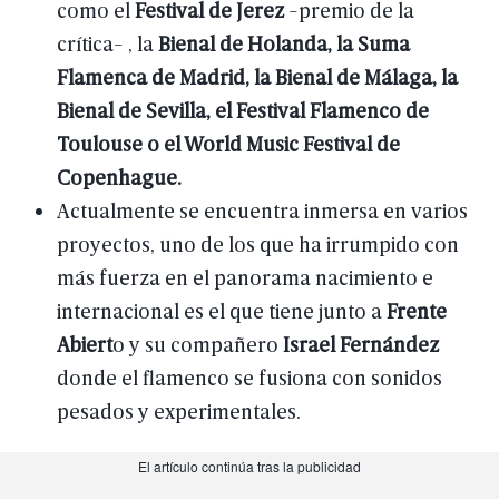
como
el
Festival
de
Jerez
-premio
de
la
crítica-
,
la
Bienal
de
Holanda,
la
Suma
Flamenca
de
Madrid,
la
Bienal
de
Málaga,
la
Bienal
de
Sevilla,
el
Festival
Flamenco
de
Toulouse
o
el
World
Music
Festival
de
Copenhague.
Actualmente
se
encuentra
inmersa
en
varios
proyectos,
uno
de
los
que
ha
irrumpido
con
más
fuerza
en
el
panorama
nacimiento
e
internacional
es
el
que
tiene
junto
a
Frente
Abiert
o
y
su
compañero
Israel
Fernández
donde
el
flamenco
se
fusiona
con
sonidos
pesados
y
experimentales.