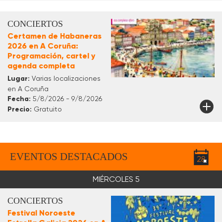
CONCIERTOS
Certamen de Habaneras
2026 en A Coruña:
Programación, cartel y
agenda completa
Lugar:
Varias localizaciones
en A Coruña
Fecha:
5/8/2026 - 9/8/2026
Precio:
Gratuito
EVENTOS DESTACADOS
MIÉRCOLES 5
CONCIERTOS
Festival Noroeste