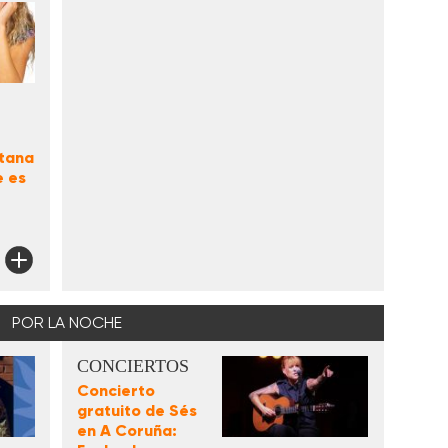
otana
e es
POR LA NOCHE
CONCIERTOS
Concierto
gratuito de Sés
en A Coruña: