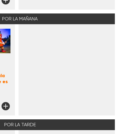
POR LA MAÑANA
la
e es
POR LA TARDE