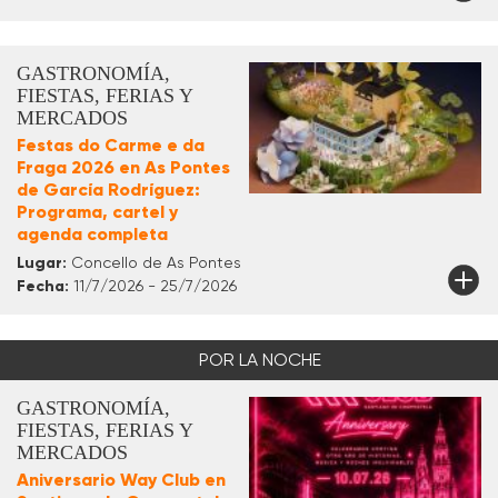
GASTRONOMÍA,
FIESTAS, FERIAS Y
MERCADOS
Festas do Carme e da
Fraga 2026 en As Pontes
de García Rodríguez:
Programa, cartel y
agenda completa
Lugar:
Concello de As Pontes
Fecha:
11/7/2026 - 25/7/2026
POR LA NOCHE
GASTRONOMÍA,
FIESTAS, FERIAS Y
MERCADOS
Aniversario Way Club en