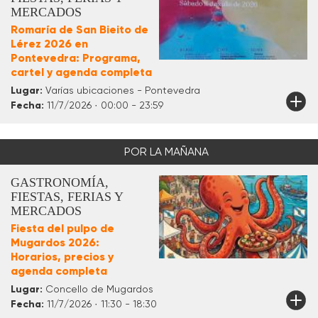
MERCADOS
Romaría de San Bieito de
Lérez 2026 en
Pontevedra: Programa,
cartel y agenda completa
Lugar:
Varías ubicaciones - Pontevedra
Fecha:
11/7/2026 · 00:00 - 23:59
POR LA MAÑANA
GASTRONOMÍA,
FIESTAS, FERIAS Y
MERCADOS
Fiesta del pulpo de
Mugardos 2026:
Horarios, precios y
agenda completa
Lugar:
Concello de Mugardos
Fecha:
11/7/2026 · 11:30 - 18:30