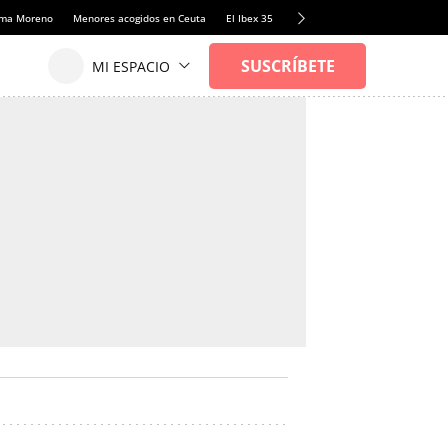
anma Moreno
Menores acogidos en Ceuta
El Ibex 35
Llamadas de alerta Sánchez