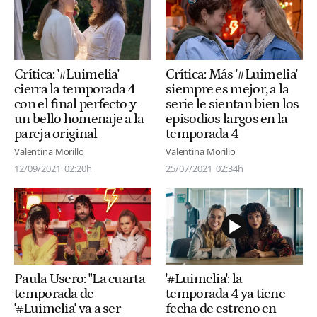
Crítica: '#Luimelia'
Crítica: Más '#Luimelia'
cierra la temporada 4
siempre es mejor, a la
con el final perfecto y
serie le sientan bien los
un bello homenaje a la
episodios largos en la
pareja original
temporada 4
Valentina Morillo
Valentina Morillo
12/09/2021
02:20h
25/07/2021
02:34h
Paula Usero: "La cuarta
'#Luimelia': la
temporada de
temporada 4 ya tiene
'#Luimelia' va a ser
fecha de estreno en