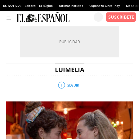
ES NOTICIA:
Editoral - El Rúgido
Últimas noticias
Cuponazo Once, hoy
Mapa de 
LUIMELIA