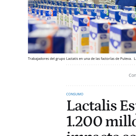
Trabajadores del grupo Lactatis en una de las factorías de Puleva.
L
Con
CONSUMO
Lactalis E
1.200 mill