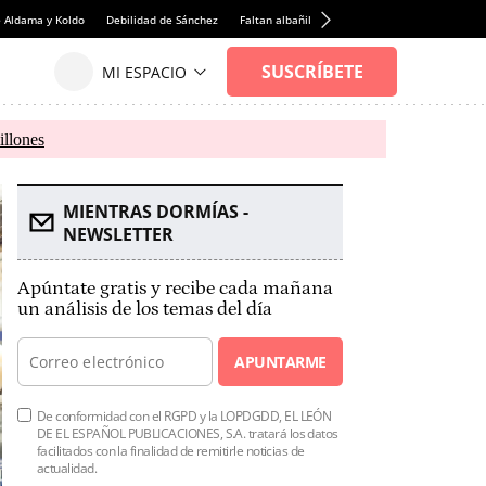
e Aldama y Koldo
Debilidad de Sánchez
Faltan albañiles
Rentabilidad de la viviend
illones
MIENTRAS DORMÍAS -
NEWSLETTER
Apúntate gratis y recibe cada mañana
un análisis de los temas del día
APUNTARME
De conformidad con el RGPD y la LOPDGDD, EL LEÓN
DE EL ESPAÑOL PUBLICACIONES, S.A. tratará los datos
facilitados con la finalidad de remitirle noticias de
actualidad.