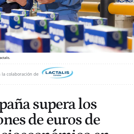
actalis.
 la colaboración de
spaña supera los
ones de euros de