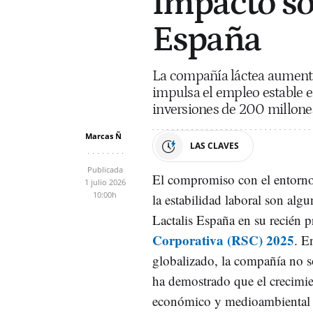
impacto s
España
La compañía láctea aumenta 
impulsa el empleo estable e
inversiones de 200 millone
Marcas Ñ
LAS CLAVES
Publicada
El compromiso con el entorno 
1 julio 2026
10:00h
la estabilidad laboral son algu
Lactalis España en su recién 
Corporativa (RSC) 2025
. E
globalizado, la compañía no s
ha demostrado que el crecimien
económico y medioambiental de