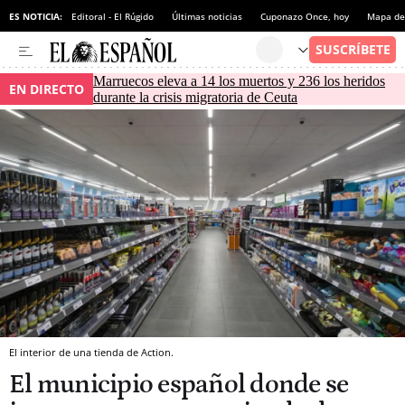
ES NOTICIA:
Editoral - El Rúgido
Últimas noticias
Cuponazo Once, hoy
Mapa de 
Marruecos eleva a 14 los muertos y 236 los heridos
EN DIRECTO
durante la crisis migratoria de Ceuta
El interior de una tienda de Action.
El municipio español donde se