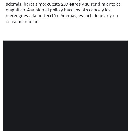
además, baratísimo: cuesta
237 euros
y su rendimiento es
magnífico. Asa bien el pollo y hace los bizcochos y los
merengues a la perfección. Además, es fácil de usar y no
consume mucho.