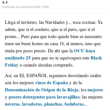
D. P.
Publicada
22 noviembre 2020
19:06h
Llega el invierno, las Navidades y... toca cocinar. Ya
saben, que si el cordero, que si el pavo, que si el
postre... Pero para que todo quede bien es necesario
tener un buen horno en casa. O, al menos, uno que
OCU haya
rinda por poco precio. De ahí que la
analizado 25
Black
para que no te equivoques este
Friday
o cuando decidas comprarlo.
Así, en EL ESPAÑOL seguimos desvelando cuáles
vinos de España
son los mejores
y de la
Denominación de Origen de la Rioja
mejores
; los
peores detergentes para lavavajillas;
y
las mejores
neveras
lavadoras
planchas
batidoras
,
,
,
...