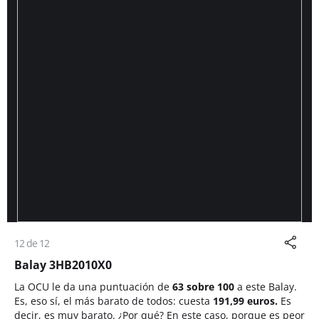
12 de 12
Balay 3HB2010X0
La OCU le da una puntuación de
63 sobre 100
a este Balay.
Es, eso sí, el más barato de todos: cuesta
191,99 euros.
Es
decir, es muy barato. ¿Por qué? En este caso, porque es peor