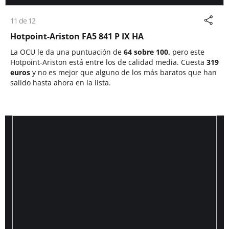
11 de 12
Hotpoint-Ariston FA5 841 P IX HA
La OCU le da una puntuación de
64 sobre 100,
pero este
Hotpoint-Ariston está entre los de calidad media. Cuesta
319
euros
y no es mejor que alguno de los más baratos que han
salido hasta ahora en la lista.