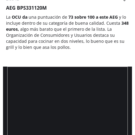
AEG BPS331120M
La
OCU da
una puntuación de
73 sobre 100 a este AEG
y lo
incluye dentro de su categoría de buena calidad. Cuesta
348
euros,
algo más barato que el primero de la lista. La
Organización de Consumidores y Usuarios destaca su
capacidad para cocinar en dos niveles, lo bueno que es su
grill y lo bien que asa los pollos.