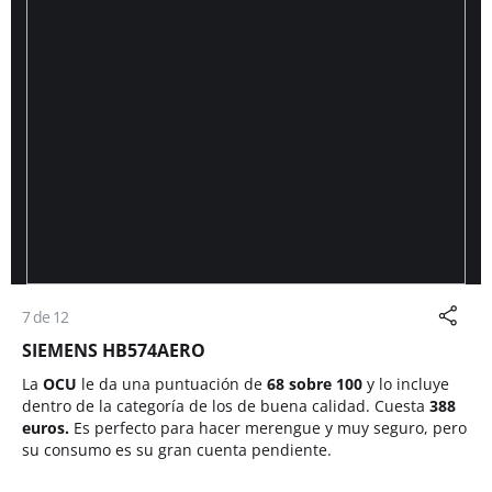
7 de 12
SIEMENS HB574AERO
La
OCU
le da una puntuación de
68 sobre 100
y lo incluye
dentro de la categoría de los de buena calidad. Cuesta
388
euros.
Es perfecto para hacer merengue y muy seguro, pero
su consumo es su gran cuenta pendiente.