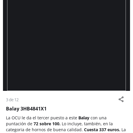
3 de 12
Balay 3HB4841X1
La OCU le da el tercer puesto a este
Balay
con una
puntación de
72 sobre 100.
Lo incluye, también, en la
categoria de hornos de buena calidad.
Cuesta 337 euros.
La