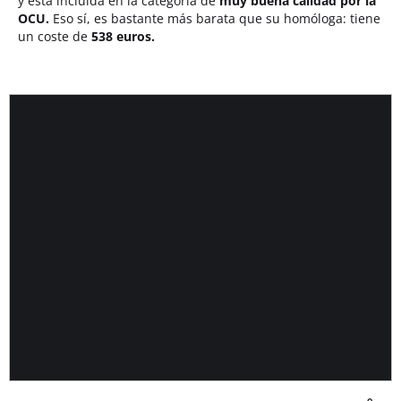
y está incluida en la categoría de
muy buena calidad por la
OCU.
Eso sí, es bastante más barata que su homóloga: tiene
un coste de
538 euros.