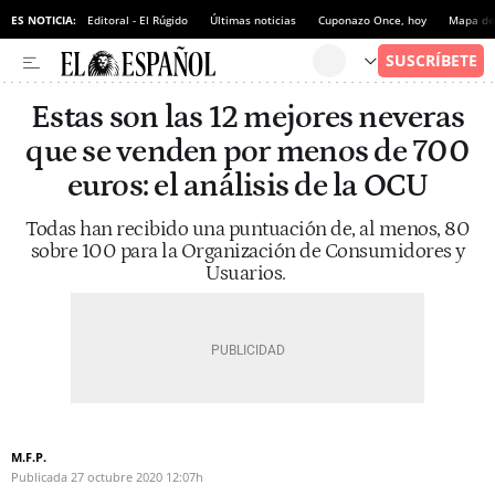
ES NOTICIA:
Editoral - El Rúgido
Últimas noticias
Cuponazo Once, hoy
Mapa de 
Estas son las 12 mejores neveras
que se venden por menos de 700
euros: el análisis de la OCU
Todas han recibido una puntuación de, al menos, 80
sobre 100 para la Organización de Consumidores y
Usuarios.
M.F.P.
Publicada
27 octubre 2020
12:07h