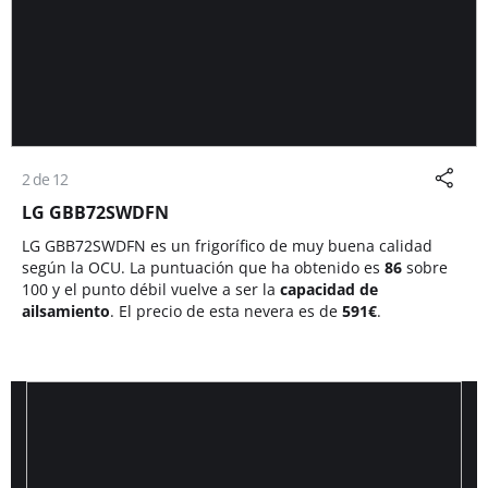
2 de 12
LG GBB72SWDFN
LG GBB72SWDFN es un frigorífico de muy buena calidad
según la OCU. La puntuación que ha obtenido es
86
sobre
100 y el punto débil vuelve a ser la
capacidad de
ailsamiento
. El precio de esta nevera es de
591
€
.