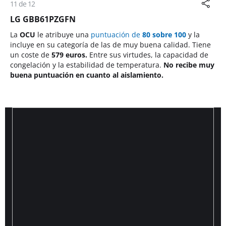
11 de 12
LG GBB61PZGFN
La
OCU
le atribuye una
puntuación de
80 sobre 100
y la
incluye en su categoría de las de muy buena calidad. Tiene
un coste de
579 euros.
Entre sus virtudes, la capacidad de
congelación y la estabilidad de temperatura.
No recibe muy
buena puntuación en cuanto al aislamiento.