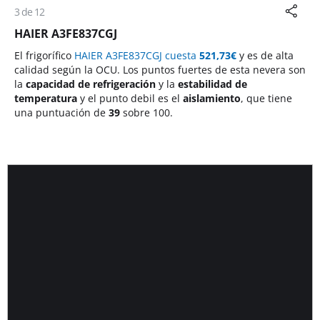
3 de 12
HAIER A3FE837CGJ
El frigorífico
HAIER A3FE837CGJ cuesta
521,73
€
y es de alta
calidad según la OCU. Los puntos fuertes de esta nevera son
la
capacidad de refrigeración
y la
estabilidad de
temperatura
y el punto debil es el
aislamiento
, que tiene
una puntuación de
39
sobre 100.