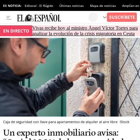
ES NOTICIA:
Editoral - El Rúgido
Últimas noticias
Mapa de noticias
Amplían en
Vivas recibe hoy al ministro Ángel Víctor Torres para
EN DIRECTO
analizar la evolución de la crisis migratoria en Ceuta
Caja de seguridad con llave para apartamentos de alquiler al aire libre
IStock
Un experto inmobiliario avisa: