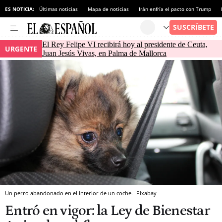
ES NOTICIA:
Últimas noticias
Mapa de noticias
Irán enfría el pacto con Trump
El Rey Felipe VI recibirá hoy al presidente de Ceuta,
URGENTE
Juan Jesús Vivas, en Palma de Mallorca
Un perro abandonado en el interior de un coche.
Pixabay
Entró en vigor: la Ley de Bienestar