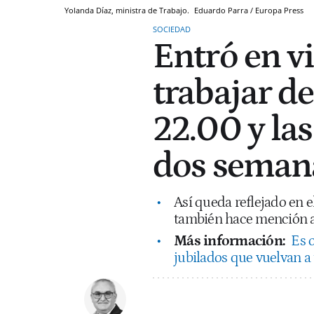
Yolanda Díaz, ministra de Trabajo.
Eduardo Parra / Europa Press
SOCIEDAD
Entró en v
trabajar de
22.00 y la
dos semana
Así queda reflejado en e
también hace mención a l
Más información:
Es o
jubilados que vuelvan 