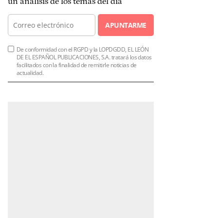
un análisis de los temas del día
APUNTARME
De conformidad con el RGPD y la LOPDGDD, EL LEÓN
DE EL ESPAÑOL PUBLICACIONES, S.A. tratará los datos
facilitados con la finalidad de remitirle noticias de
actualidad.