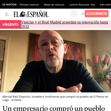
ES NOTICIA:
Últimas noticias
Mapa de noticias
Lotería Nacional, hoy
Irán enfr
Vinicius y el Real Madrid acuerdan su renovación hasta
URGENTE
2032
Marcial Raúl Doporto, hostelero londinense que compró el pueblo de O Penso en
Lugo.
la Sexta
Un empresario compró un pueblo