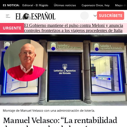
ES NOTICIA:
Editoral - El Rúgido
Últimas noticias
Cuponazo Once, hoy
Mapa de 
El Gobierno mantiene el pulso contra Meloni y anuncia
URGENTE
controles fronterizos a los viajeros procedentes de Italia
Montaje de Manuel Velasco con una administración de lotería.
Manuel Velasco: “La rentabilidad