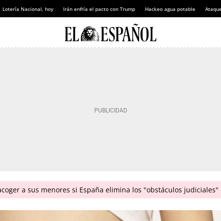
Lotería Nacional, hoy
Irán enfría el pacto con Trump
Hackeo agua potable
Ataque
coger a sus menores si España elimina los "obstáculos judiciales"