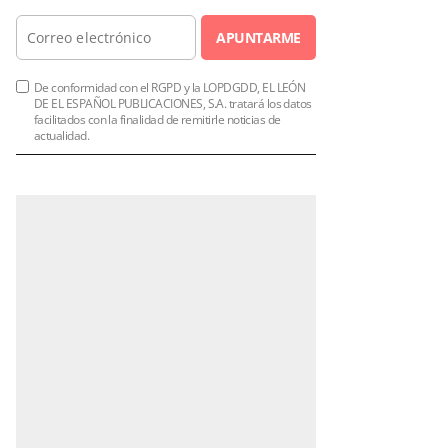
APUNTARME
De conformidad con el RGPD y la LOPDGDD, EL LEÓN
DE EL ESPAÑOL PUBLICACIONES, S.A. tratará los datos
facilitados con la finalidad de remitirle noticias de
actualidad.