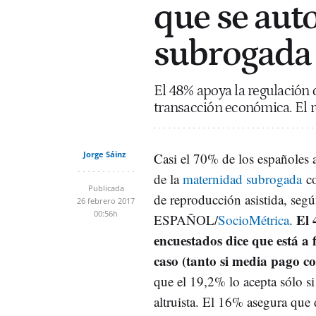
que se auto
subrogada
El 48% apoya la regulación d
transacción económica. El r
Jorge Sáinz
Casi el 70% de los españoles 
de la
maternidad subrogada
co
Publicada
de reproducción asistida, seg
26 febrero 2017
00:56h
El 
ESPAÑOL/
SocioMétrica
.
encuestados dice que está a 
caso (tanto si media pago c
que el 19,2% lo acepta sólo si
altruista. El 16% asegura que 