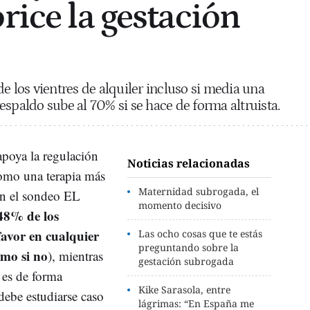
rice la gestación
e los vientres de alquiler incluso si media una
espaldo sube al 70% si se hace de forma altruista.
apoya la regulación
Noticias relacionadas
mo una terapia más
Maternidad subrogada, el
ún el sondeo EL
momento decisivo
48% de los
favor en cualquier
Las ocho cosas que te estás
preguntando sobre la
omo si no
), mientras
gestación subrogada
 es de forma
Kike Sarasola, entre
debe estudiarse caso
lágrimas: “En España me