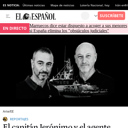
ES NOTICIA:
Últimas noticias
Mapa de noticias
Lotería Nacional, hoy
Irán enfr
Marruecos dice estar dispuesto a acoger a sus menores
EN DIRECTO
si España elimina los "obstáculos judiciales"
Arte/EE
REPORTAJES
El capitán Jerónimo y el agente