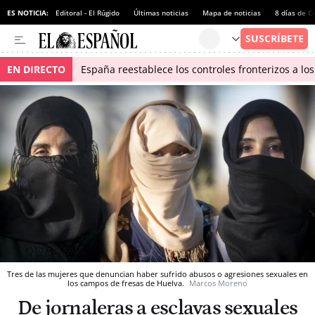
ES NOTICIA:
Editoral - El Rúgido
Últimas noticias
Mapa de noticias
8 días de C
EN DIRECTO
España reestablece los controles fronterizos a los
Tres de las mujeres que denuncian haber sufrido abusos o agresiones sexuales en
los campos de fresas de Huelva.
Marcos Moreno
De jornaleras a esclavas sexuales