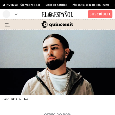
ES NOTICIA:
Últimas noticias
Mapa de noticias
Irán enfría el pacto con Trump
Cano
ROIG ARENA
OFRECIDO POR: