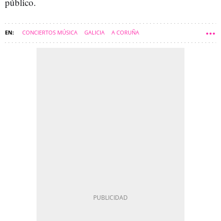
público.
CONCIERTOS MÚSICA
GALICIA
A CORUÑA
COLISEUM DE A CORUÑA
COMARCA DE A CORUÑA
A CORUÑA CIUDAD