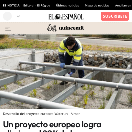
ES NOTICIA:
Editoral - El Rúgido
Últimas noticias
Mapa de noticias
Amplían en
Desarrollo del proyecto europeo Waterun.
Aimen
Un proyecto europeo logra