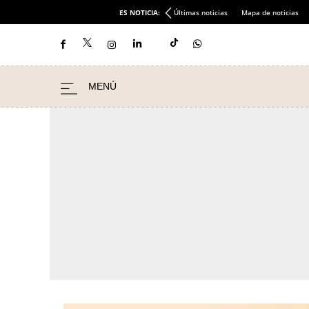
ES NOTICIA:
Últimas noticias
Mapa de noticias