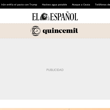
Irán enfría el pacto con Trump
Hackeo agua potable
Ataque a Ceuta
Teléfonos d