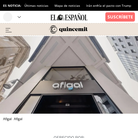
ES NOTICIA:
Últimas noticias
Mapa de noticias
Irán enfría el pacto con Trump
Afigal
Afigal
OFRECIDO POR: