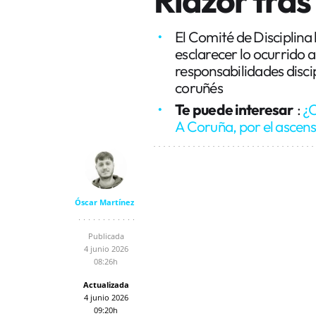
El Comité de Disciplina
esclarecer lo ocurrido a
responsabilidades discip
coruñés
Te puede interesar
:
¿C
A Coruña, por el ascen
Óscar Martínez
Publicada
4 junio 2026
08:26h
Actualizada
4 junio 2026
09:20h