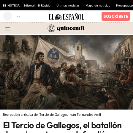
ES NOTICIA:
Editoral - El Rúgido
Últimas noticias
Mapa de noticias
Presupuest
Recreación artística del Tercio de Gallegos. Iván Fernández Amil
El Tercio de Gallegos, el batallón