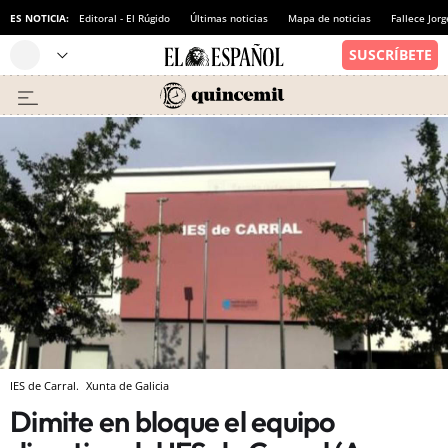
ES NOTICIA:
Editoral - El Rúgido
Últimas noticias
Mapa de noticias
Fallece Jor
IES de Carral.
Xunta de Galicia
Dimite en bloque el equipo