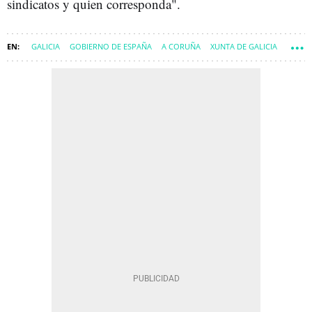
sindicatos y quien corresponda".
GALICIA
GOBIERNO DE ESPAÑA
A CORUÑA
XUNTA DE GALICIA
RUEDA
YOLANDA DÍAZ
MINISTERIO DE TRABAJO
ALFONSO RUEDA