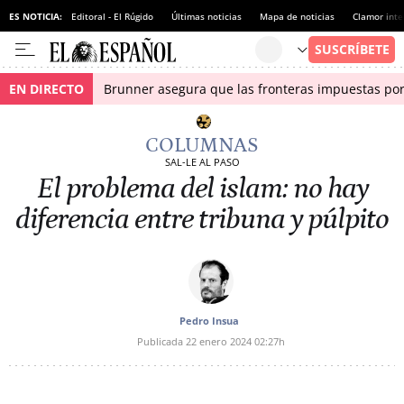
ES NOTICIA:
Editoral - El Rúgido
Últimas noticias
Mapa de noticias
Clamor inte
EN DIRECTO
Brunner asegura que las fronteras impuestas por I
COLUMNAS
SAL-LE AL PASO
El problema del islam: no hay
diferencia entre tribuna y púlpito
Pedro Insua
Publicada
22 enero 2024
02:27h