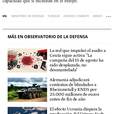
capacidad que sí incluirán en el Hürjet.
MINISTERIO DE DEFENSA
TURQUÍA
AVIONES COMBATE
AIRBUS
DEFENSA - INDUSTRIA
MÁS EN OBSERVATORIO DE LA DEFENSA
La red que impulsó el asalto a
Ceuta sigue activa: "La
campaña del 15 de agosto ha
sido desplazada, no
desmantelada"
Alemania adjudicará
contratos de blindados a
Rheinmetall y KNDS por
25.000 millones de euros
antes de fin de año
El efecto Ucrania dispara la
producción del Gripen: Saab