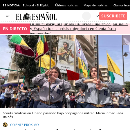
ES NOTICIA:
Editoral - El Rúgido
Últimas noticias
Mapa de noticias
Clamor inte
Brunner asegura que las fronteras impuestas por Italia
EN DIRECTO
y España tras la crisis migratoria en Ceuta "son
temporales"
Scouts católicas en Líbano pasando bajo propaganda militar
María Inmaculada
Balbás.
ORIENTE PRÓXIMO