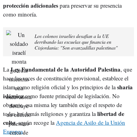
protección adicionales
para preservar su presencia
como minoría.
Los colonos israelíes desafían a la UE
derribando las escuelas que financia en
Cisjordania: "Son avanzadillas palestinas"
Ley Fundamental de la Autoridad Palestina
La
, que
hace las veces de constitución provisional, establece el
sharia
islam como religión oficial y los principios de la
islámica
como fuente principal de legislación. No
obstante, esa misma ley también exige el respeto de
libertad de
todas las demás religiones y garantiza la
culto
, según recoge la
Agencia de Asilo de la Unión
Europea
.