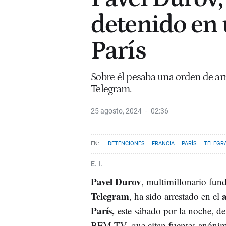
detenido en 
París
Sobre él pesaba una orden de arr
Telegram.
25 agosto, 2024
02:36
DETENCIONES
FRANCIA
PARÍS
TELEGR
E. I.
Pavel Durov
, multimillonario fun
Telegram
, ha sido arrestado en el
París,
este sábado por la noche, d
BFM TV, que citan fuentes anónim