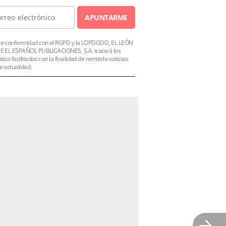
APUNTARME
e conformidad con el RGPD y la LOPDGDD, EL LEÓN
E EL ESPAÑOL PUBLICACIONES, S.A. tratará los
atos facilitados con la finalidad de remitirle noticias
e actualidad.