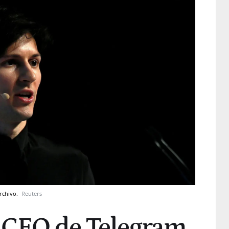
rchivo.
Reuters
 CEO de Telegram,