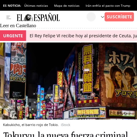
ES NOTICIA:
Últimas noticias
Mapa de noticias
Irán enfría el pacto con Trump
Leer en Castellano
URGENTE
El Rey Felipe VI recibe hoy al presidente de Ceuta, 
Kabukicho, el barrio rojo de Tokio.
iStock
Tokuryu, la nueva fuerza criminal