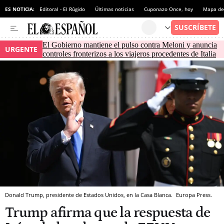
ES NOTICIA:
Editoral - El Rúgido
Últimas noticias
Cuponazo Once, hoy
Mapa de 
El Gobierno mantiene el pulso contra Meloni y anuncia
URGENTE
controles fronterizos a los viajeros procedentes de Italia
Donald Trump, presidente de Estados Unidos, en la Casa Blanca.
Europa Press.
Trump afirma que la respuesta de