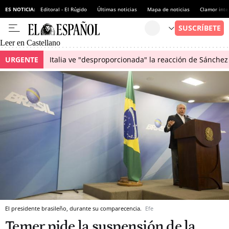
ES NOTICIA:
Editoral - El Rúgido
Últimas noticias
Mapa de noticias
Clamor inte
Leer en Castellano
URGENTE
Italia ve "desproporcionada" la reacción de Sánchez 
El presidente brasileño, durante su comparecencia.
Efe
Temer pide la suspensión de la