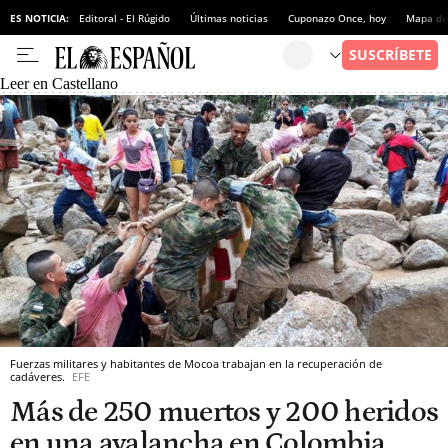
ES NOTICIA:
Editoral - El Rúgido
Últimas noticias
Cuponazo Once, hoy
Mapa de 
Leer en Castellano
Fuerzas militares y habitantes de Mocoa trabajan en la recuperación de
cadáveres.
EFE
Más de 250 muertos y 200 heridos
en una avalancha en Colombia