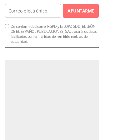
APUNTARME
De conformidad con el RGPD y la LOPDGDD, EL LEÓN
DE EL ESPAÑOL PUBLICACIONES, S.A. tratará los datos
facilitados con la finalidad de remitirle noticias de
actualidad.