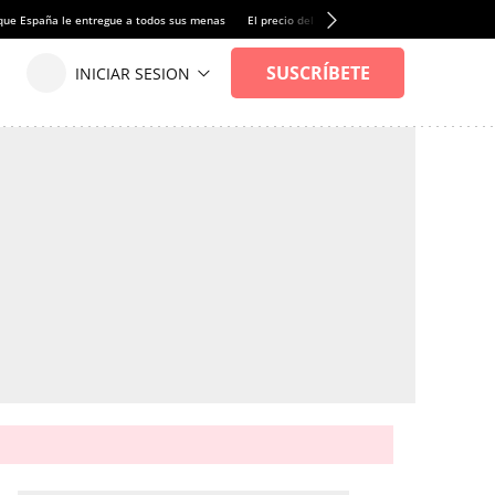
que España le entregue a todos sus menas
El precio del alquiler de vivienda baja por pri