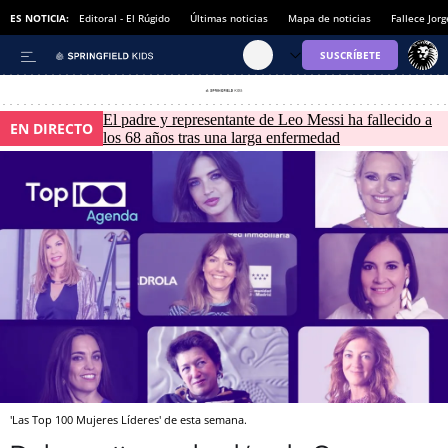
ES NOTICIA:
Editoral - El Rúgido
Últimas noticias
Mapa de noticias
Fallece Jor
El padre y representante de Leo Messi ha fallecido a
EN DIRECTO
los 68 años tras una larga enfermedad
'Las Top 100 Mujeres Líderes' de esta semana.