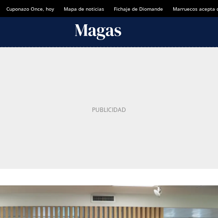
Cuponazo Once, hoy
Mapa de noticias
Fichaje de Diomande
Marruecos acepta 