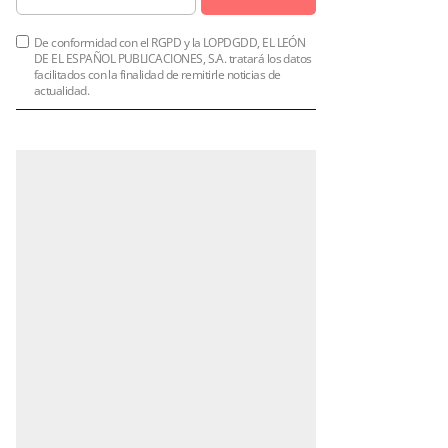
De conformidad con el RGPD y la LOPDGDD, EL LEÓN
DE EL ESPAÑOL PUBLICACIONES, S.A. tratará los datos
facilitados con la finalidad de remitirle noticias de
actualidad.