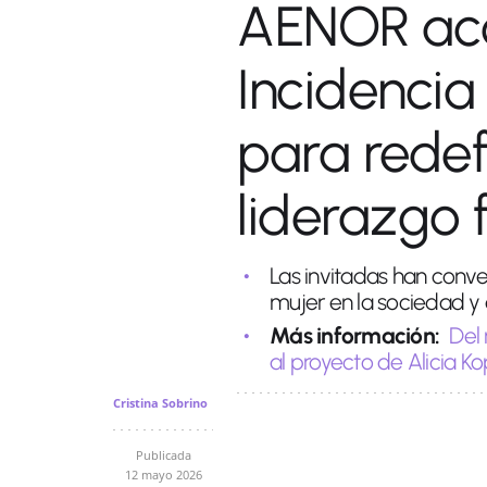
AENOR aco
Incidencia
para redefi
liderazgo
Las invitadas han conver
mujer en la sociedad y 
Más información:
Del
al proyecto de Alicia Ko
Cristina Sobrino
Publicada
12 mayo 2026