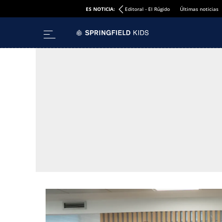
ES NOTICIA:
Editoral - El Rúgido
Últimas noticias