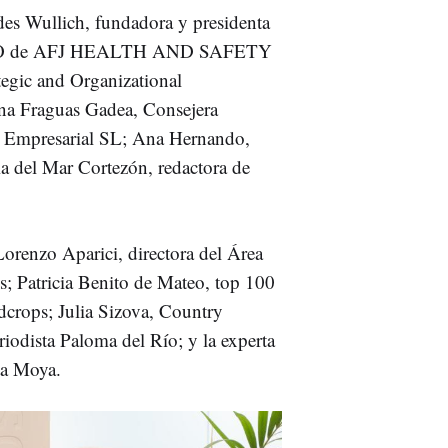
es Wullich, fundadora y presidenta
z, CEO de AFJ HEALTH AND SAFETY
tegic and Organizational
na Fraguas Gadea, Consejera
n Empresarial SL; Ana Hernando,
ulia del Mar Cortezón, redactora de
Lorenzo Aparici, directora del Área
 Patricia Benito de Mateo, top 100
crops; Julia Sizova, Country
dista Paloma del Río; y la experta
ta Moya.