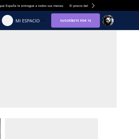
que España le entregue a todos sus menas
El precio del alquiler de vivienda baja por pri