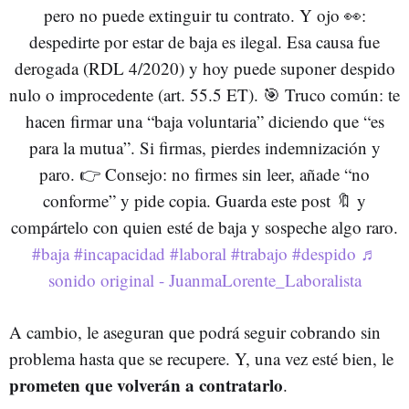
pero no puede extinguir tu contrato. Y ojo 👀:
despedirte por estar de baja es ilegal. Esa causa fue
derogada (RDL 4/2020) y hoy puede suponer despido
nulo o improcedente (art. 55.5 ET). 🎯 Truco común: te
hacen firmar una “baja voluntaria” diciendo que “es
para la mutua”. Si firmas, pierdes indemnización y
paro. 👉 Consejo: no firmes sin leer, añade “no
conforme” y pide copia. Guarda este post 🔖 y
compártelo con quien esté de baja y sospeche algo raro.
#baja
#incapacidad
#laboral
#trabajo
#despido
♬
sonido original - JuanmaLorente_Laboralista
A cambio, le aseguran que podrá seguir cobrando sin
problema hasta que se recupere. Y, una vez esté bien, le
prometen que volverán a contratarlo
.