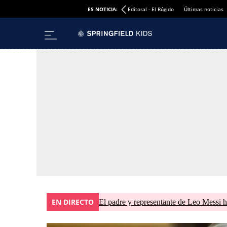
ES NOTICIA:
Editoral - El Rúgido
Últimas noticias
EN DIRECTO
El padre y representante de Leo Messi h