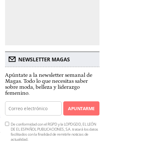
NEWSLETTER MAGAS
Apúntate a la newsletter semanal de
Magas. Todo lo que necesitas saber
sobre moda, belleza y liderazgo
femenino.
APUNTARME
s
De conformidad con el RGPD y la LOPDGDD, EL LEÓN
DE EL ESPAÑOL PUBLICACIONES, S.A. tratará los datos
facilitados con la finalidad de remitirle noticias de
actualidad.