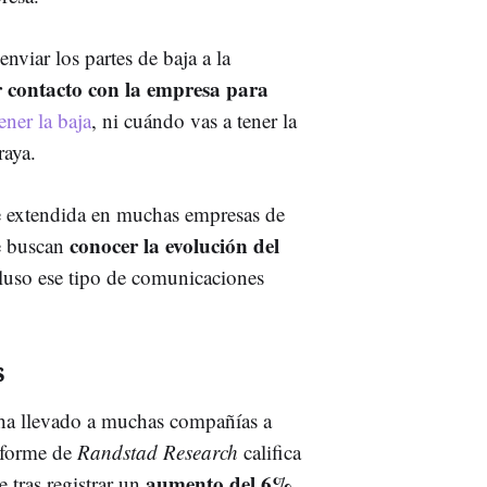
nviar los partes de baja a la
r contacto con la empresa para
ener la baja
, ni cuándo vas a tener la
raya.
te extendida en muchas empresas de
conocer la evolución del
e buscan
luso ese tipo de comunicaciones
s
 ha llevado a muchas compañías a
informe de
Randstad Research
califica
aumento del 6%
 tras registrar un