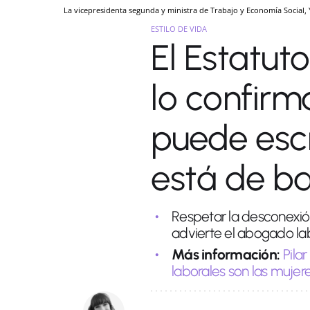
La vicepresidenta segunda y ministra de Trabajo y Economía Social,
ESTILO DE VIDA
El Estatut
lo confirm
puede escr
está de baj
Respetar la desconexión
advierte el abogado lab
Más información:
Pila
laborales son las mujer