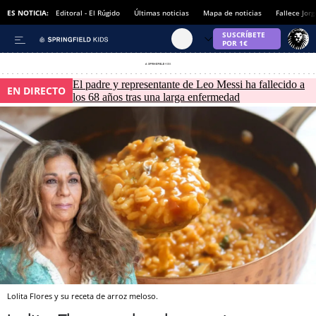
ES NOTICIA:
Editoral - El Rúgido
Últimas noticias
Mapa de noticias
Fallece Jor
El padre y representante de Leo Messi ha fallecido a
EN DIRECTO
los 68 años tras una larga enfermedad
Lolita Flores y su receta de arroz meloso.