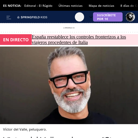
ES NOTICIA:
Editoral - El Rúgido
Últimas noticias
Mapa de noticias
8 días de C
España reestablece los controles fronterizos a los
EN DIRECTO
viajeros procedentes de Italia
Víctor del Valle, peluquero.